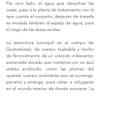
Por otro lado, el agua que desechan las
casas, pasa a la planta de tratamiento con la
que cuenta el conjunto, después de tratada
es enviada también al espejo de agua, para
el riego de las áreas verdes.
La estructura principal es el cuerpo de
Quetzalcóatl, de cuerpo maleable y hecho
de ferrocemento de un colorido iridiscente;
esmeralda dorado que combina con un azul
violeta profundo, como las plumas del
quetzal, cuerpo ondulante que se sumerge,
penetra y emerge, para volver a refugiarse
en el mundo interior de donde proviene. La
serpiente cósmica que establece una
mediación entre el cielo y la tierra, y en cuyo
volumen interno que es de 6.50 m. de alto
por 8.60 m. de ancho con doble nivel se
encuentran las casas, de aproximadamente
200 m2 cada una; con bóvedas internas,
muros de colores cálidos, terrosos y